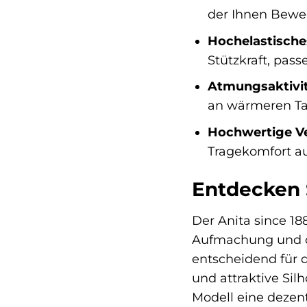
der Ihnen Beweg
Hochelastisches
Stützkraft, pas
Atmungsaktivit
an wärmeren Ta
Hochwertige Ve
Tragekomfort au
Entdecken S
Der Anita since 18
Aufmachung und die
entscheidend für 
und attraktive Sil
Modell eine dezen