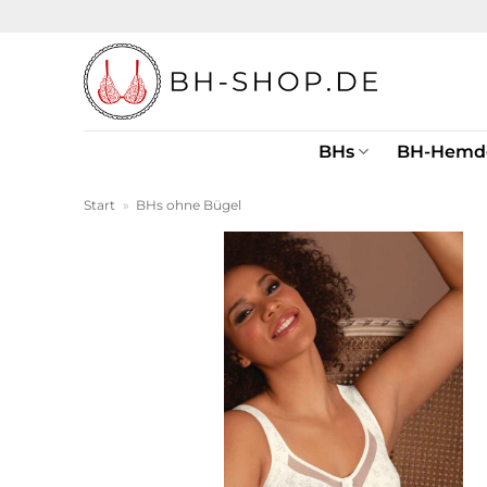
Zum
Inhalt
springen
BHs
BH-Hemd
Start
»
BHs ohne Bügel