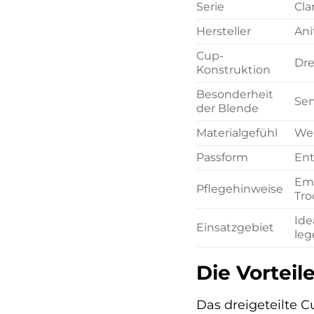
Serie
Cla
Hersteller
Ani
Cup-
Dre
Konstruktion
Besonderheit
Sem
der Blende
Materialgefühl
Wei
Passform
Ent
Emp
Pflegehinweise
Tro
Ide
Einsatzgebiet
leg
Die Vorteil
Das dreigeteilte 