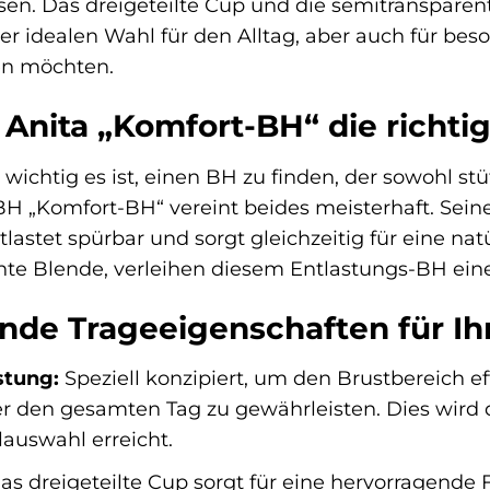
sen. Das dreigeteilte Cup und die semitranspare
r idealen Wahl für den Alltag, aber auch für beso
n möchten.
nita „Komfort-BH“ die richtige
 wichtig es ist, einen BH zu finden, der sowohl stü
BH „Komfort-BH“ vereint beides meisterhaft. Sein
tlastet spürbar und sorgt gleichzeitig für eine nat
nte Blende, verleihen diesem Entlastungs-BH eine
nde Trageeigenschaften für Ihr
stung:
Speziell konzipiert, um den Brustbereich e
r den gesamten Tag zu gewährleisten. Dies wird 
lauswahl erreicht.
as dreigeteilte Cup sorgt für eine hervorragende