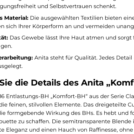
ungsfreiheit und Selbstvertrauen schenkt.
 Material:
Die ausgewählten Textilien bieten ein
sen sich Ihrer Körperform an und vermeiden unan
ät:
Das Gewebe lässt Ihre Haut atmen und sorgt 
gen.
rarbeitung:
Anita steht für Qualität. Jedes Detai
sgelegt.
ie die Details des Anita „Komf
86 Entlastungs-BH „Komfort-BH“ aus der Serie Cla
 feinen, stilvollen Elemente. Das dreigeteilte Cu
die formgebende Wirkung des BHs. Es hebt und for
houette zu schaffen. Die semitransparente Blende 
te Eleganz und einen Hauch von Raffinesse, ohne 