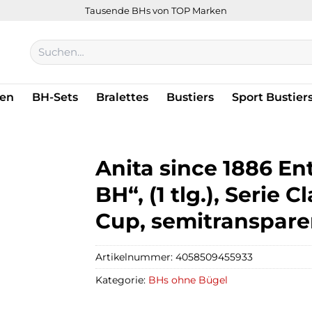
Tausende BHs von TOP Marken
Suchen
nach:
en
BH-Sets
Bralettes
Bustiers
Sport Bustier
Anita since 1886 E
BH“, (1 tlg.), Serie C
Cup, semitranspare
Artikelnummer:
4058509455933
Kategorie:
BHs ohne Bügel