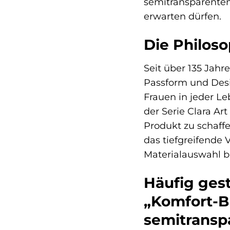
semitransparenten 
erwarten dürfen.
Die Philoso
Seit über 135 Jahr
Passform und Desi
Frauen in jeder L
der Serie Clara Ar
Produkt zu schaffe
das tiefgreifende 
Materialauswahl bi
Häufig gest
„Komfort-BH“
semitransp