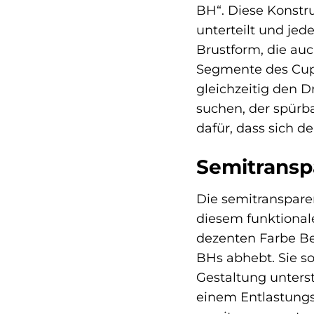
BH“. Diese Konstru
unterteilt und jed
Brustform, die auc
Segmente des Cup
gleichzeitig den D
suchen, der spürba
dafür, dass sich d
Semitransp
Die semitransparen
diesem funktionale
dezenten Farbe Bei
BHs abhebt. Sie so
Gestaltung unters
einem Entlastungs-