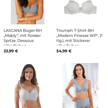
LASCANA Bügel-BH
Triumph T-Shirt-BH
„Mably“, mit floraler
„Modern Finesse WP“, (1
Spitze, Dessous
tlg.), mit Stickerei
silberfarben
silberfarben
23,99
€
54,99
€