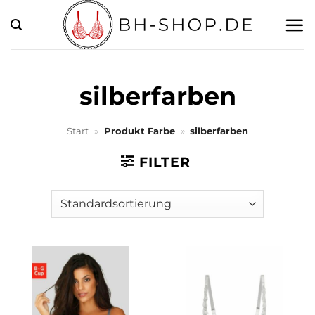
Zum
Inhalt
springen
silberfarben
Start
»
Produkt Farbe
»
silberfarben
FILTER