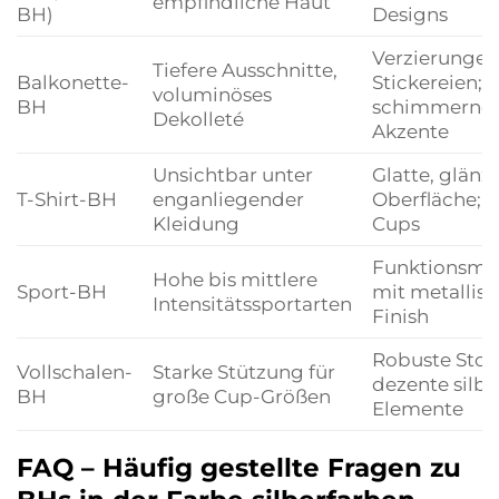
empfindliche Haut
BH)
Designs
Verzierungen,
Tiefere Ausschnitte,
Balkonette-
Stickereien;
voluminöses
BH
schimmernd
Dekolleté
Akzente
Unsichtbar unter
Glatte, glän
T-Shirt-BH
enganliegender
Oberfläche; n
Kleidung
Cups
Funktionsmat
Hohe bis mittlere
Sport-BH
mit metallis
Intensitätssportarten
Finish
Robuste Stoff
Vollschalen-
Starke Stützung für
dezente silb
BH
große Cup-Größen
Elemente
FAQ – Häufig gestellte Fragen zu