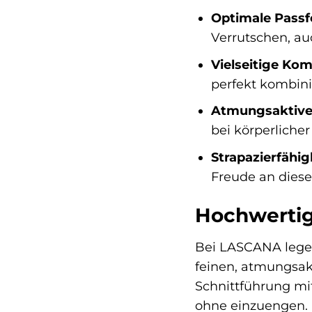
Optimale Passf
Verrutschen, a
Vielseitige Kom
perfekt kombinie
Atmungsaktive 
bei körperliche
Strapazierfähig
Freude an dies
Hochwertig
Bei LASCANA legen
feinen, atmungsakt
Schnittführung mit
ohne einzuengen. D