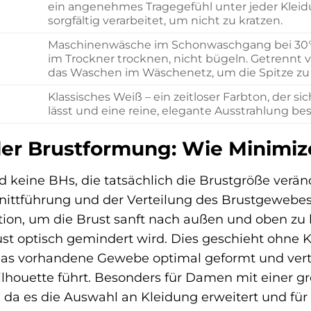
l
ein angenehmes Tragegefühl unter jeder Kleidun
sorgfältig verarbeitet, um nicht zu kratzen.
Maschinenwäsche im Schonwaschgang bei 30°C 
im Trockner trocknen, nicht bügeln. Getrennt
das Waschen im Wäschenetz, um die Spitze zu
Klassisches Weiß – ein zeitloser Farbton, der s
lässt und eine reine, elegante Ausstrahlung besi
der Brustformung: Wie Minimiz
d keine BHs, die tatsächlich die Brustgröße verän
hnittführung und der Verteilung des Brustgeweb
ktion, um die Brust sanft nach außen und oben zu
ust optisch gemindert wird. Dies geschieht ohn
das vorhandene Gewebe optimal geformt und vertei
lhouette führt. Besonders für Damen mit einer g
n, da es die Auswahl an Kleidung erweitert und f