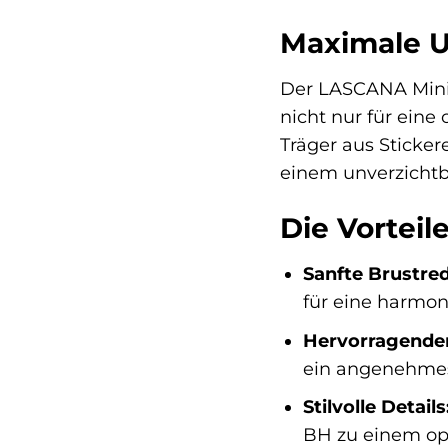
Maximale Un
Der LASCANA Minim
nicht nur für ein
Träger aus Sticke
einem unverzichtba
Die Vorteil
Sanfte Brustre
für eine harmon
Hervorragende
ein angenehmes
Stilvolle Details
BH zu einem opt