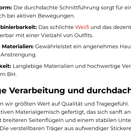
orm:
Die durchdachte Schnittführung sorgt für ein
uch bei aktiven Bewegungen.
binierbarkeit:
Das schlichte
Weiß
und das dezent
rbar mit einer Vielzahl von Outfits.
Materialien:
Gewährleistet ein angenehmes Hau
r Anstrengung.
keit:
Langlebige Materialien und hochwertige Ver
em BH.
e Verarbeitung und durchdac
 wir größten Wert auf Qualität und Tragegefühl.
iven Materialgemisch gefertigt, das sich sanft a
 breiteren Seitenflügeln und einem stabilen Unter
ie verstellbaren Träger aus aufwendiger Stickerei