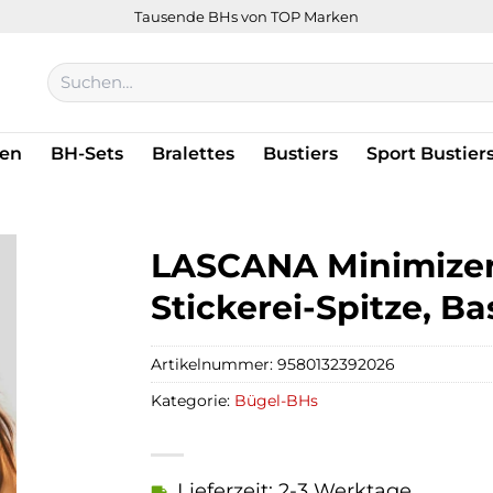
Tausende BHs von TOP Marken
Suchen
nach:
en
BH-Sets
Bralettes
Bustiers
Sport Bustier
LASCANA Minimizer
Stickerei-Spitze, B
Artikelnummer:
9580132392026
Kategorie:
Bügel-BHs
Lieferzeit: 2-3 Werktage