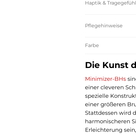
Haptik & Tragegefüh
Pflegehinweise
Farbe
Die Kunst 
Minimizer-BHs
sin
einer cleveren Sc
spezielle Konstru
einer größeren Br
Stattdessen wird 
harmonischeren Si
Erleichterung sei