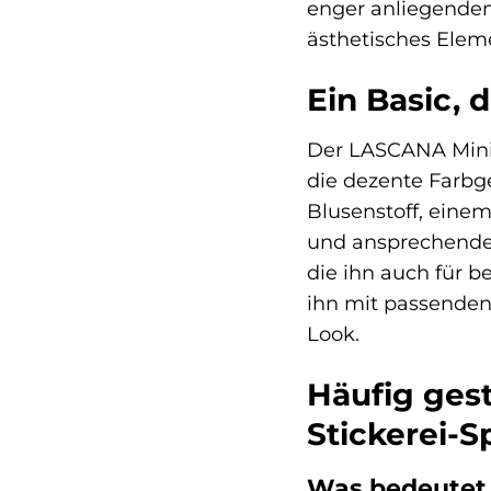
enger anliegenden 
ästhetisches Elem
Ein Basic, 
Der LASCANA Minim
die dezente Farbg
Blusenstoff, einem
und ansprechende S
die ihn auch für be
ihn mit passenden
Look.
Häufig ges
Stickerei-S
Was bedeutet 