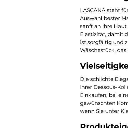
LASCANA steht für
Auswahl bester Ma
sanft an Ihre Haut
Elastizität, damit
ist sorgfältig und
Wäschestück, das n
Vielseitigk
Die schlichte Ele
Ihrer Dessous-Koll
Einkaufen, bei ei
gewünschten Komfo
wenn Sie unter Kl
Produkteig