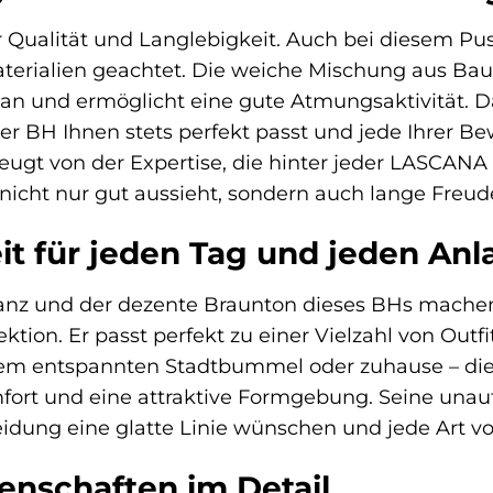
 Qualität und Langlebigkeit. Auch bei diesem Pu
terialien geachtet. Die weiche Mischung aus Ba
 an und ermöglicht eine gute Atmungsaktivität. Da
 der BH Ihnen stets perfekt passt und jede Ihrer
 zeugt von der Expertise, die hinter jeder LASCANA 
icht nur gut aussieht, sondern auch lange Freude
eit für jeden Tag und jeden Anl
ganz und der dezente Braunton dieses BHs machen
ektion. Er passt perfekt zu einer Vielzahl von Out
nem entspannten Stadtbummel oder zuhause – dies
rt und eine attraktive Formgebung. Seine unauffä
eidung eine glatte Linie wünschen und jede Art
enschaften im Detail