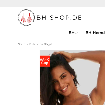
Zum
Inhalt
springen
BHs
BH-Hemd
Start
»
BHs ohne Bügel