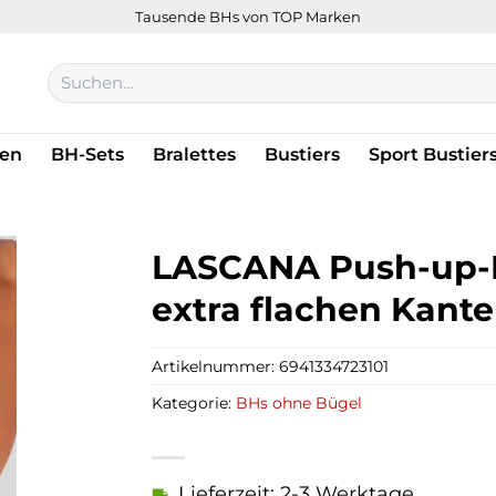
Tausende BHs von TOP Marken
Suchen
nach:
en
BH-Sets
Bralettes
Bustiers
Sport Bustier
LASCANA Push-up-B
extra flachen Kant
Artikelnummer:
6941334723101
Kategorie:
BHs ohne Bügel
Lieferzeit: 2-3 Werktage