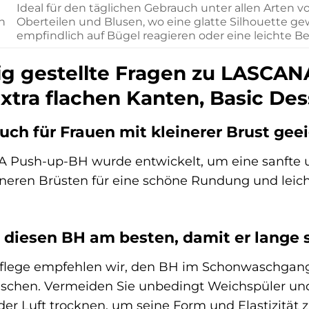
Ideal für den täglichen Gebrauch unter allen Arten 
n
Oberteilen und Blusen, wo eine glatte Silhouette gew
empfindlich auf Bügel reagieren oder eine leichte 
ig gestellte Fragen zu LASCA
xtra flachen Kanten, Basic De
auch für Frauen mit kleinerer Brust gee
A Push-up-BH wurde entwickelt, um eine sanfte u
ineren Brüsten für eine schöne Rundung und leic
 diesen BH am besten, damit er lange 
Pflege empfehlen wir, den BH im Schonwaschgan
chen. Vermeiden Sie unbedingt Weichspüler und
r Luft trocknen, um seine Form und Elastizität 