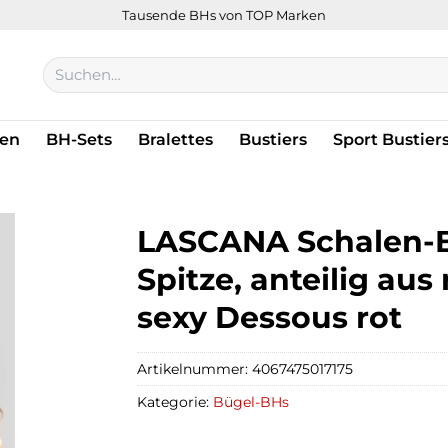
Tausende BHs von TOP Marken
Suchen
nach:
en
BH-Sets
Bralettes
Bustiers
Sport Bustier
LASCANA Schalen-BH
Spitze, anteilig aus
sexy Dessous rot
Artikelnummer:
4067475017175
Kategorie:
Bügel-BHs