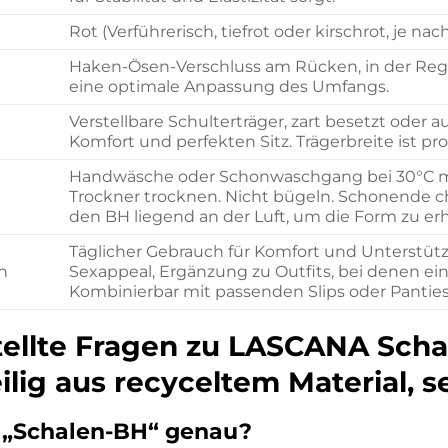
Rot (Verführerisch, tiefrot oder kirschrot, je nac
Haken-Ösen-Verschluss am Rücken, in der Regel 
eine optimale Anpassung des Umfangs.
Verstellbare Schulterträger, zart besetzt oder a
Komfort und perfekten Sitz. Trägerbreite ist pr
Handwäsche oder Schonwaschgang bei 30°C mit
Trockner trocknen. Nicht bügeln. Schonende 
den BH liegend an der Luft, um die Form zu erh
Täglicher Gebrauch für Komfort und Unterstüt
n
Sexappeal, Ergänzung zu Outfits, bei denen ei
Kombinierbar mit passenden Slips oder Panties
ellte Fragen zu LASCANA Schal
eilig aus recyceltem Material, 
 „Schalen-BH“ genau?