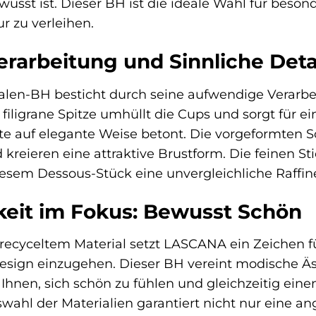
usst ist. Dieser BH ist die ideale Wahl für beso
 zu verleihen.
erarbeitung und Sinnliche Deta
en-BH besticht durch seine aufwendige Verarbei
 filigrane Spitze umhüllt die Cups und sorgt für ei
tte auf elegante Weise betont. Die vorgeformten 
kreieren eine attraktive Brustform. Die feinen St
iesem Dessous-Stück eine unvergleichliche Raffin
keit im Fokus: Bewusst Schön
 recyceltem Material setzt LASCANA ein Zeichen 
Design einzugehen. Dieser BH vereint modische Ä
Ihnen, sich schön zu fühlen und gleichzeitig ein
uswahl der Materialien garantiert nicht nur eine