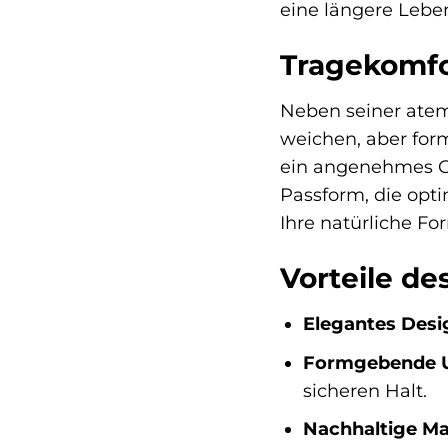
eine längere Lebe
Tragekomfo
Neben seiner ate
weichen, aber for
ein angenehmes Gef
Passform, die opt
Ihre natürliche Fo
Vorteile d
Elegantes Desi
Formgebende U
sicheren Halt.
Nachhaltige Mat