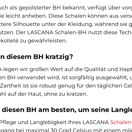
ch als gepolsterter BH bekannt, verfügt über vor
e leicht anheben. Diese Schalen können aus versc
attere Silhouette unter der Kleidung, während sie g
ützen. Der LASCANA Schalen-BH nutzt diese Techn
olleté zu gewährleisten.
 an diesem BH kratzig?
legen wir großen Wert auf die Qualität und Haptik
iesen BH verwendet wird, ist sorgfältig ausgewäh
r Zartheit ist sie robust genug für den täglichen Ge
ühl auf der Haut, ohne zu kratzen.
h diesen BH am besten, um seine Langl
 Pflege und Langlebigkeit Ihres LASCANA
Schale
ang bei maximal 30 Grad Celsius mit einem mil