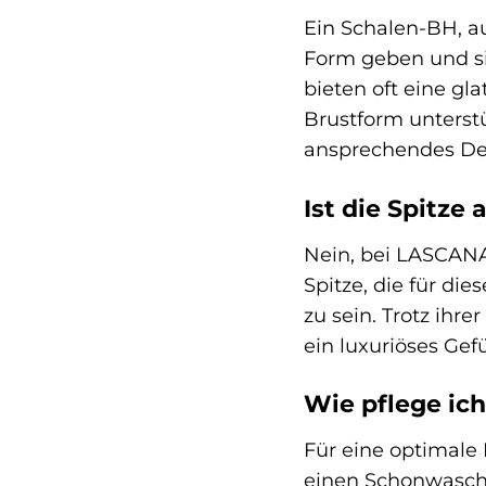
Ein Schalen-BH, au
Form geben und si
bieten oft eine gl
Brustform unterst
ansprechendes Dek
Ist die Spitze
Nein, bei LASCANA 
Spitze, die für d
zu sein. Trotz ihre
ein luxuriöses Gef
Wie pflege ic
Für eine optimale
einen Schonwaschg