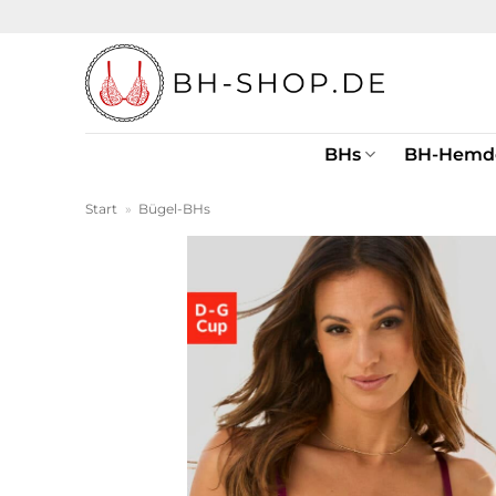
Zum
Inhalt
springen
BHs
BH-Hemd
Start
»
Bügel-BHs