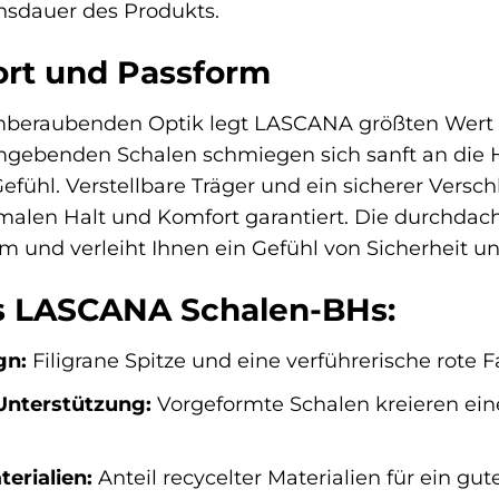
nsdauer des Produkts.
rt und Passform
mberaubenden Optik legt LASCANA größten Wert a
mgebenden Schalen schmiegen sich sanft an die 
ühl. Verstellbare Träger und ein sicherer Verschl
imalen Halt und Komfort garantiert. Die durchdach
rm und verleiht Ihnen ein Gefühl von Sicherheit u
es LASCANA Schalen-BHs:
gn:
Filigrane Spitze und eine verführerische rote 
nterstützung:
Vorgeformte Schalen kreieren eine
erialien:
Anteil recycelter Materialien für ein 