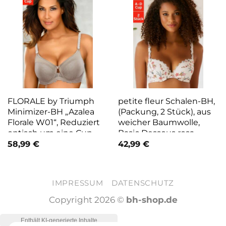
FLORALE by Triumph
petite fleur Schalen-BH,
Minimizer-BH „Azalea
(Packung, 2 Stück), aus
Florale W01“, Reduziert
weicher Baumwolle,
optisch um eine Cup-
Basic Dessous rosa
Größe braun
58,99
€
42,99
€
IMPRESSUM
DATENSCHUTZ
Copyright 2026 ©
bh-shop.de