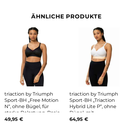
ÄHNLICHE PRODUKTE
triaction by Triumph
triaction by Triumph
Sport-BH „Free Motion
Sport-BH „Triaction
N“, ohne Bügel, für
Hybrid Lite P“, ohne
starke Belastung, Basic
Bügel, mit
Dessous schwarz
atmungsaktiven Spacer-
49,95
€
64,95
€
Cups, Basic Dessous
weiß