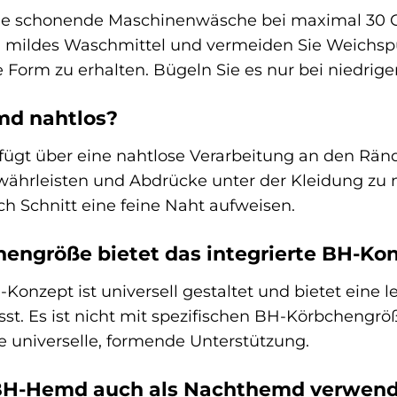
ne schonende Maschinenwäsche bei maximal 30 G
 mildes Waschmittel und vermeiden Sie Weichsp
e Form zu erhalten. Bügeln Sie es nur bei niedriger
md nahtlos?
ügt über eine nahtlose Verarbeitung an den Rä
währleisten und Abdrücke unter der Kleidung zu mi
h Schnitt eine feine Naht aufweisen.
engröße bietet das integrierte BH-Ko
-Konzept ist universell gestaltet und bietet eine l
t. Es ist nicht mit spezifischen BH-Körbchengröße
e universelle, formende Unterstützung.
 BH-Hemd auch als Nachthemd verwen