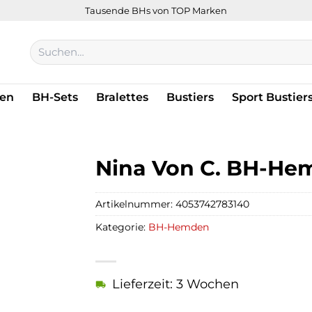
Tausende BHs von TOP Marken
Suchen
nach:
en
BH-Sets
Bralettes
Bustiers
Sport Bustier
Nina Von C. BH-Hemd,
Artikelnummer:
4053742783140
Kategorie:
BH-Hemden
Lieferzeit: 3 Wochen