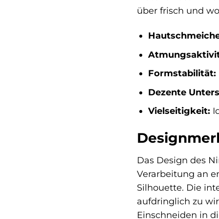
über frisch und wo
Hautschmeichel
Atmungsaktivit
Formstabilität:
Dezente Unters
Vielseitigkeit:
I
Designmerk
Das Design des Ni
Verarbeitung an e
Silhouette. Die i
aufdringlich zu wi
Einschneiden in di