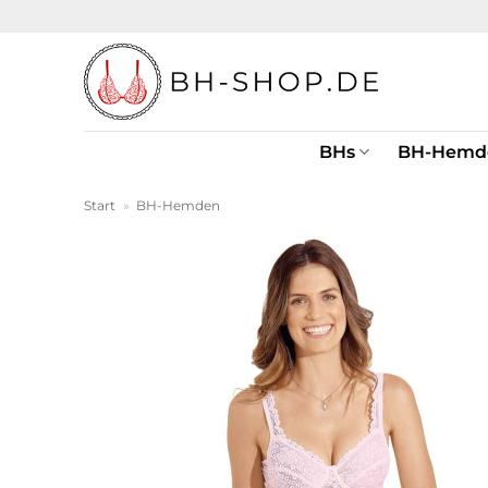
Zum
Inhalt
springen
BHs
BH-Hemd
Start
»
BH-Hemden