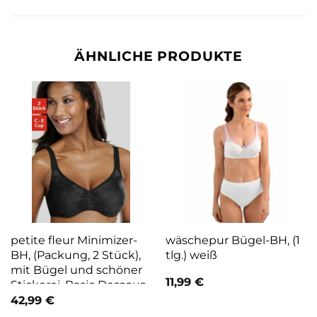
ÄHNLICHE PRODUKTE
petite fleur Minimizer-
wäschepur Bügel-BH, (1
BH, (Packung, 2 Stück),
tlg.) weiß
mit Bügel und schöner
11,99
€
Stickerei, Basic Dessous
schwarz
42,99
€