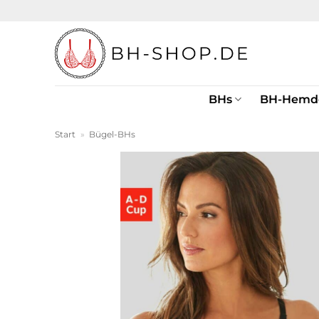
Zum
Inhalt
springen
BHs
BH-Hemd
Start
»
Bügel-BHs