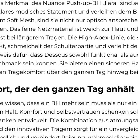
s Merkmal des Nuance Push-up-BH „Ilara“ sind s
 klares modisches Statement und verleihen dem BH
em Soft Mesh, sind sie nicht nur optisch ansprec
n. Das feine Netzmaterial ist weich zur Haut 
st bei längerem Tragen. Die High-Apex-Linie, die
kt, schmeichelt der Schulterpartie und verleiht 
weis dafür, dass Dessous sowohl funktional als au
hmack sein können. Sie bieten einen sicheren Ha
n Tragekomfort über den ganzen Tag hinweg beit
rt, der den ganzen Tag anhält
 wissen, dass ein BH mehr sein muss als nur ein K
en Halt, Komfort und Selbstvertrauen schenken so
nken entwickelt. Die Kombination aus atmungsak
 den innovativen Trägern sorgt für ein unverglei
eundlich und verhindert Reibung, während die we