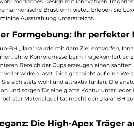
wohl modisches Design mit innovativen Trägerlösu
ne harmonische Brustform bietet. Erleben Sie Lux
eminine Ausstrahlung unterstreicht.
der Formgebung: Ihr perfekter
p-BH „Ilara“ wurde mit dem Ziel entworfen, Ihn
eihen, ohne Kompromisse beim Tragekomfort einzug
nteren Bereich der Cups erzeugen einen sanften P
 voller wirken lässt. Dies geschieht auf eine Weise
ss Sie sich stets wohl und attraktiv fühlen. Die 
t an und sorgen für eine glatte Kontur unter jede
chster Materialqualität macht den „Ilara“ BH zu
eganz: Die High-Apex Träger a