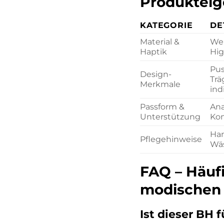
Produkteig
KATEGORIE
DE
Material &
Wei
Haptik
Hig
Pus
Design-
Trä
Merkmale
ind
Passform &
Ana
Unterstützung
Kom
Han
Pflegehinweise
Wäs
FAQ – Häufi
modischen 
Ist dieser BH 