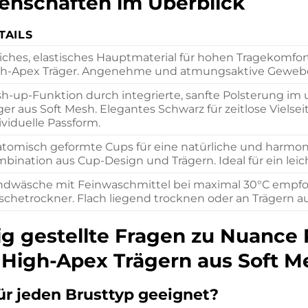
enschaften im Überblick
TAILS
ches, elastisches Hauptmaterial für hohen Tragekomfort
h-Apex Träger. Angenehme und atmungsaktive Gewebe
h-up-Funktion durch integrierte, sanfte Polsterung i
ger aus Soft Mesh. Elegantes Schwarz für zeitlose Vielsei
ividuelle Passform.
tomisch geformte Cups für eine natürliche und harmoni
bination aus Cup-Design und Trägern. Ideal für ein lei
dwäsche mit Feinwaschmittel bei maximal 30°C empfohl
chetrockner. Flach liegend trocknen oder an Trägern a
g gestellte Fragen zu Nuance 
High-Apex Trägern aus Soft M
für jeden Brusttyp geeignet?