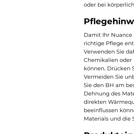
oder bei körperliche
Pflegehinw
Damit Ihr Nuance P
richtige Pflege e
Verwenden Sie daf
Chemikalien oder 
können. Drücken S
Vermeiden Sie unb
Sie den BH am bes
Dehnung des Mater
direkten Wärmeque
beeinflussen könne
Materials und die 