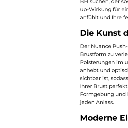
BH suchen, der so
up-Wirkung für ei
anfühlt und Ihre f
Die Kunst 
Der Nuance Push-u
Brustform zu verl
Polsterungen im u
anhebt und optisch
sichtbar ist, soda
Ihrer Brust perfek
Formgebung und hö
jeden Anlass.
Moderne El