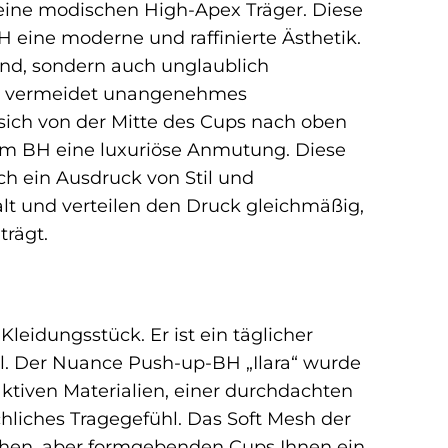
eine modischen High-Apex Träger. Diese
 eine moderne und raffinierte Ästhetik.
hend, sondern auch unglaublich
und vermeidet unangenehmes
 sich von der Mitte des Cups nach oben
dem BH eine luxuriöse Anmutung. Diese
ch ein Ausdruck von Stil und
lt und verteilen den Druck gleichmäßig,
rägt.
leidungsstück. Er ist ein täglicher
ll. Der Nuance Push-up-BH „Ilara“ wurde
tiven Materialien, einer durchdachten
chliches Tragegefühl. Das Soft Mesh der
ichen, aber formgebenden Cups Ihnen ein