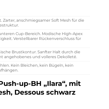
. Zarter, anschmiegsamer Soft Mesh für die
struktur.
m unteren Cup-Bereich. Modische High-Apex
tigkeit. Verstellbarer Rückenverschluss für
sche Brustkontur. Sanfter Halt durch die
cht angehobenes und volleres Dekolleté.
en. Kein Bleichen, kein Bügeln, kein
ufhängen.
Push-up-BH „Ilara“, mit
esh, Dessous schwarz