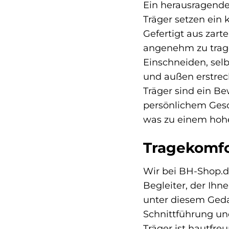
Ein herausragende
Träger setzen ein
Gefertigt aus zart
angenehm zu trage
Einschneiden, selb
und außen erstrec
Träger sind ein Be
persönlichem Gesc
was zu einem hohe
Tragekomfo
Wir bei BH-Shop.de
Begleiter, der Ihn
unter diesem Geda
Schnittführung und
Träger ist hautfr