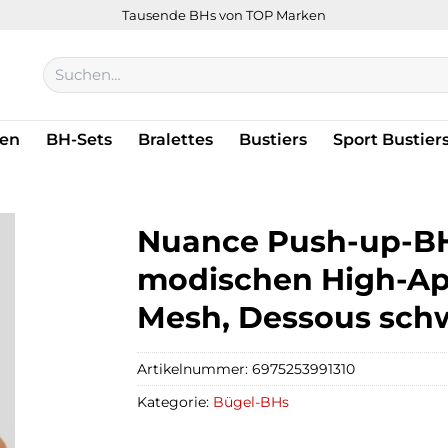
Tausende BHs von TOP Marken
Suchen
nach:
en
BH-Sets
Bralettes
Bustiers
Sport Bustier
Nuance Push-up-BH 
modischen High-Ape
Mesh, Dessous sch
Artikelnummer:
6975253991310
Kategorie:
Bügel-BHs