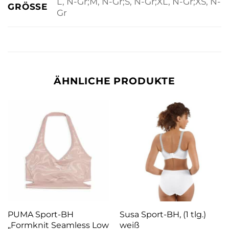
L, N-Gr;M, N-Gr;S, N-Gr;XL, N-Gr;XS, N-
GRÖSSE
Gr
ÄHNLICHE PRODUKTE
PUMA Sport-BH
Susa Sport-BH, (1 tlg.)
„Formknit Seamless Low
weiß