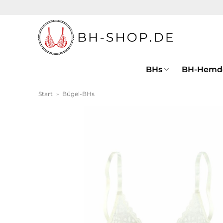
Zum
Inhalt
springen
BHs
BH-Hemd
Start
»
Bügel-BHs