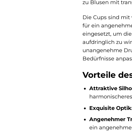
zu Blusen mit tra
Die Cups sind mit 
für ein angenehme
eingesetzt, um di
aufdringlich zu wi
unangenehme Drucks
Bedürfnisse anpas
Vorteile de
Attraktive Silh
harmonischeres
Exquisite Optik
Angenehmer Tr
ein angenehmes