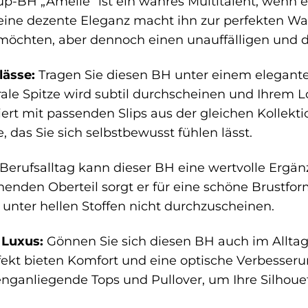
up-BH „Amelie“ ist ein wahres Multitalent, wenn 
ine dezente Eleganz macht ihn zur perfekten Wahl
möchten, aber dennoch einen unauffälligen und d
lässe:
Tragen Sie diesen BH unter einem elegante
orale Spitze wird subtil durchscheinen und Ihrem L
ert mit passenden Slips aus der gleichen Kollekt
das Sie sich selbstbewusst fühlen lässt.
erufsalltag kann dieser BH eine wertvolle Ergänz
nden Oberteil sorgt er für eine schöne Brustform
m unter hellen Stoffen nicht durchzuscheinen.
 Luxus:
Gönnen Sie sich diesen BH auch im Allta
ekt bieten Komfort und eine optische Verbesserun
nganliegende Tops und Pullover, um Ihre Silhoue