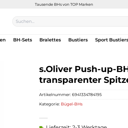
Tausende BHs von TOP Marken
Suchen
nach:
en
BH-Sets
Bralettes
Bustiers
Sport Bustier
s.Oliver Push-up-BH 
transparenter Spitz
Artikelnummer:
6941334784195
Kategorie:
Bügel-BHs
Lieferzeit: 2-3 Werktage