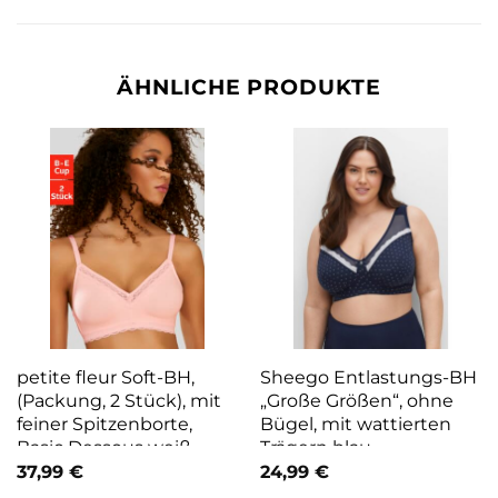
ÄHNLICHE PRODUKTE
petite fleur Soft-BH,
Sheego Entlastungs-BH
(Packung, 2 Stück), mit
„Große Größen“, ohne
feiner Spitzenborte,
Bügel, mit wattierten
Basic Dessous weiß
Trägern blau
37,99
€
24,99
€