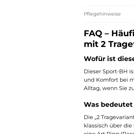
Pflegehinweise
FAQ – Häuf
mit 2 Trag
Wofür ist die
Dieser Sport-BH is
und Komfort bei mi
Alltag, wenn Sie 
Was bedeutet 
Die „2 Tragevarian
klassisch über die
eine Art Ring (Rac