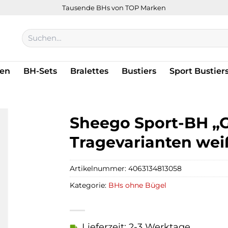
Tausende BHs von TOP Marken
Suchen
nach:
en
BH-Sets
Bralettes
Bustiers
Sport Bustier
Sheego Sport-BH „G
Tragevarianten wei
Artikelnummer:
4063134813058
Kategorie:
BHs ohne Bügel
Lieferzeit: 2-3 Werktage