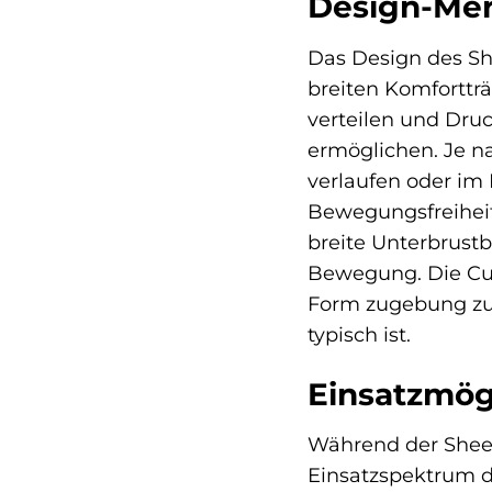
Design-Mer
Das Design des S
breiten Komfortträ
verteilen und Druc
ermöglichen. Je n
verlaufen oder im
Bewegungsfreiheit 
breite Unterbrust
Bewegung. Die Cup
Form zugebung zu 
typisch ist.
Einsatzmögl
Während der Sheego
Einsatzspektrum de