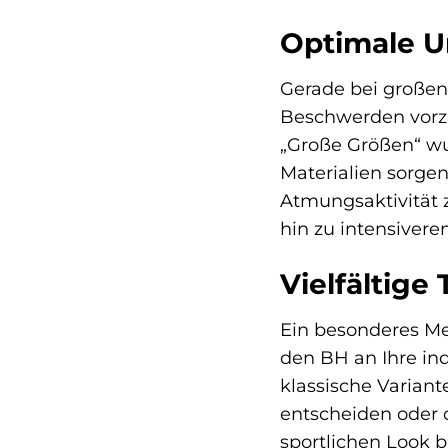
Optimale Un
Gerade bei großen
Beschwerden vorzu
„Große Größen“ wu
Materialien sorge
Atmungsaktivität zu
hin zu intensivere
Vielfältige
Ein besonderes Me
den BH an Ihre ind
klassische Varian
entscheiden oder d
sportlichen Look b