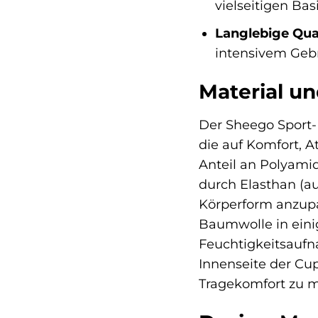
vielseitigen Bas
Langlebige Qual
intensivem Geb
Material un
Der Sheego Sport-
die auf Komfort, A
Anteil an Polyamid
durch Elasthan (au
Körperform anzupa
Baumwolle in eini
Feuchtigkeitsaufna
Innenseite der Cup
Tragekomfort zu m