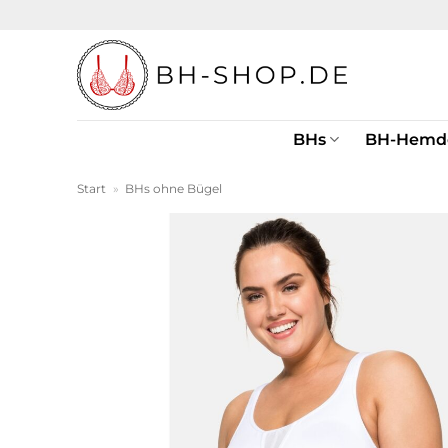
Zum
Inhalt
springen
BHs
BH-Hemd
Start
»
BHs ohne Bügel