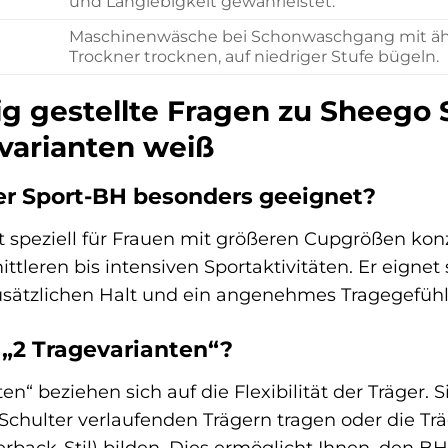
und Langlebigkeit gewährleistet.
Maschinenwäsche bei Schonwaschgang mit ähnl
Trockner trocknen, auf niedriger Stufe bügeln.
ig gestellte Fragen zu Sheego
evarianten weiß
ser Sport-BH besonders geeignet?
t speziell für Frauen mit größeren Cupgrößen kon
ttleren bis intensiven Sportaktivitäten. Er eigne
zusätzlichen Halt und ein angenehmes Tragegefüh
„2 Tragevarianten“?
ten“ beziehen sich auf die Flexibilität der Träger
 Schulter verlaufenden Trägern tragen oder die Tr
erback-Stil) bilden. Dies ermöglicht Ihnen, den BH