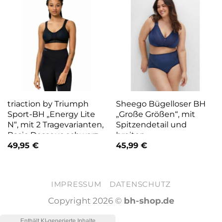
triaction by Triumph
Sheego Bügelloser BH
Sport-BH „Energy Lite
„Große Größen“, mit
N“, mit 2 Tragevarianten,
Spitzendetail und
Basic Dessous schwarz
breiten,
gefüttertenTrägern blau
49,95
€
45,99
€
IMPRESSUM
DATENSCHUTZ
Copyright 2026 ©
bh-shop.de