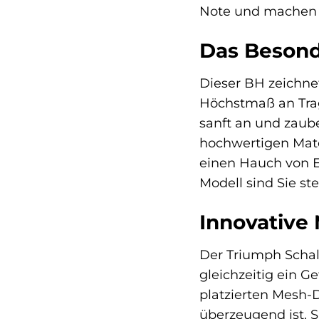
Note und machen i
Das Besond
Dieser BH zeichnet
Höchstmaß an Tra
sanft an und zaub
hochwertigen Mate
einen Hauch von E
Modell sind Sie st
Innovative 
Der Triumph Schal
gleichzeitig ein G
platzierten Mesh-D
überzeugend ist. S