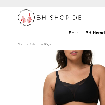
Zum
Inhalt
springen
BHs
BH-Hemd
Start
»
BHs ohne Bügel