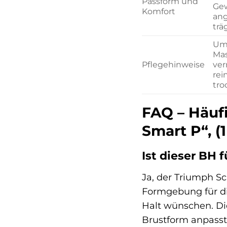
Passform und
Gew
Komfort
ang
trä
Um 
Mas
Pflegehinweise
ver
rei
tro
FAQ – Häuf
Smart P“, (
Ist dieser BH 
Ja, der Triumph S
Formgebung für di
Halt wünschen. Die
Brustform anpasst