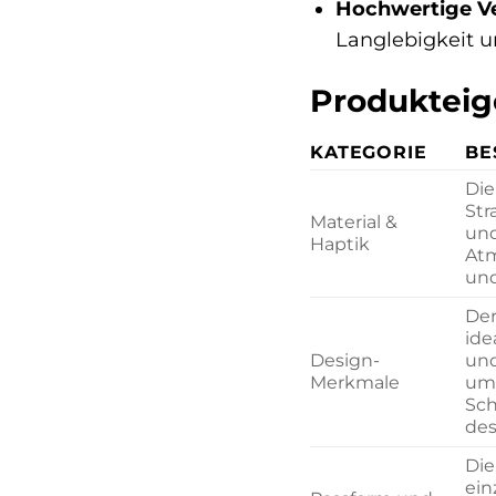
Hochwertige Ve
Langlebigkeit u
Produkteig
KATEGORIE
BE
Die
Str
Material &
und
Haptik
Atm
und
Der
ide
Design-
und
Merkmale
um 
Sch
des
Die
ein