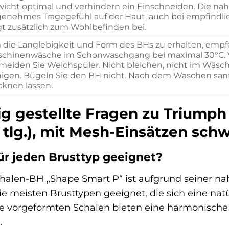
icht optimal und verhindern ein Einschneiden. Die naht
enehmes Tragegefühl auf der Haut, auch bei empfindli
gt zusätzlich zum Wohlbefinden bei.
die Langlebigkeit und Form des BHs zu erhalten, emp
chinenwäsche im Schonwaschgang bei maximal 30°C. V
meiden Sie Weichspüler. Nicht bleichen, nicht im Wäs
nigen. Bügeln Sie den BH nicht. Nach dem Waschen sanf
cknen lassen.
ig gestellte Fragen zu Triump
1 tlg.), mit Mesh-Einsätzen sch
für jeden Brusttyp geeignet?
chalen-BH „Shape Smart P“ ist aufgrund seiner n
e meisten Brusttypen geeignet, die sich eine n
 vorgeformten Schalen bieten eine harmonische Ko
.