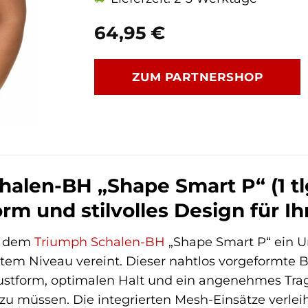
64,95
€
ZUM PARTNERSHOP
alen-BH „Shape Smart P“ (1 tl
rm und stilvolles Design für I
t dem
Triumph
Schalen-BH
„Shape Smart P“ ein U
tem Niveau vereint. Dieser nahtlos vorgeformte B
rustform, optimalen Halt und ein angenehmes Trag
n zu müssen. Die integrierten Mesh-Einsätze verl