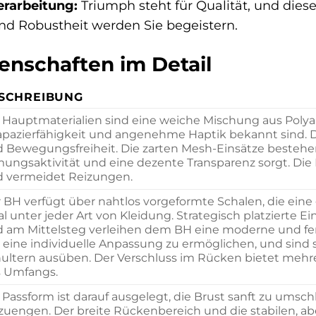
rarbeitung:
Triumph steht für Qualität, und dies
nd Robustheit werden Sie begeistern.
enschaften im Detail
SCHREIBUNG
 Hauptmaterialien sind eine weiche Mischung aus Polyamid
apazierfähigkeit und angenehme Haptik bekannt sind. Da
 Bewegungsfreiheit. Die zarten Mesh-Einsätze bestehe
ungsaktivität und eine dezente Transparenz sorgt. Die 
 vermeidet Reizungen.
 BH verfügt über nahtlos vorgeformte Schalen, die eine 
al unter jeder Art von Kleidung. Strategisch platzierte
 am Mittelsteg verleihen dem BH eine moderne und femin
eine individuelle Anpassung zu ermöglichen, und sind so
ultern ausüben. Der Verschluss im Rücken bietet mehre
 Umfangs.
 Passform ist darauf ausgelegt, die Brust sanft zu umsc
zuengen. Der breite Rückenbereich und die stabilen, abe