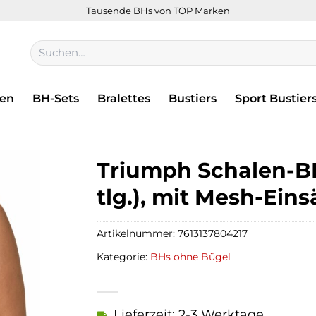
Tausende BHs von TOP Marken
Suchen
nach:
en
BH-Sets
Bralettes
Bustiers
Sport Bustier
Triumph Schalen-BH
tlg.), mit Mesh-Ein
Artikelnummer:
7613137804217
Kategorie:
BHs ohne Bügel
Lieferzeit: 2-3 Werktage