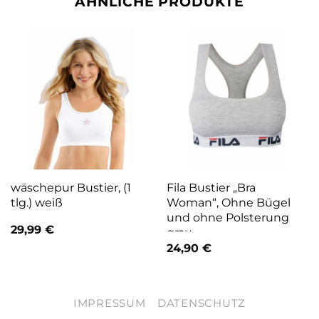
ÄHNLICHE PRODUKTE
wäschepur Bustier, (1
Fila Bustier „Bra
tlg.) weiß
Woman“, Ohne Bügel
und ohne Polsterung
29,99
€
grau
24,90
€
IMPRESSUM
DATENSCHUTZ