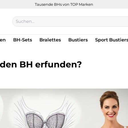
Tausende BHs von TOP Marken
Suchen
nach:
en
BH-Sets
Bralettes
Bustiers
Sport Bustier
t den BH erfunden?