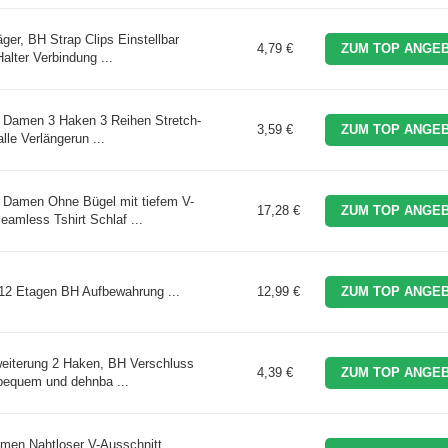
ger, BH Strap Clips Einstellbar
4,79 €
ZUM TOP ANGEB
alter Verbindung ...
r Damen 3 Haken 3 Reihen Stretch-
3,59 €
ZUM TOP ANGEB
le Verlängerun ...
 Damen Ohne Bügel mit tiefem V-
17,28 €
ZUM TOP ANGEB
amless Tshirt Schlaf ...
 12 Etagen BH Aufbewahrung ...
12,99 €
ZUM TOP ANGEB
weiterung 2 Haken, BH Verschluss
4,39 €
ZUM TOP ANGEB
bequem und dehnba ...
en Nahtloser V-Ausschnitt