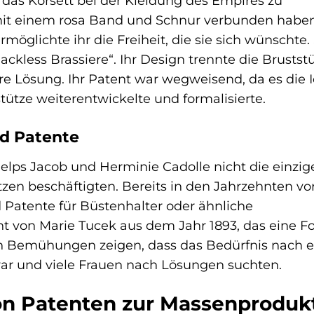
das Korsett bei der Kleidung des Empires zu
 mit einem rosa Band und Schnur verbunden haben
öglichte ihr die Freiheit, die sie sich wünschte. 
Backless Brassiere“. Ihr Design trennte die Brusts
re Lösung. Ihr Patent war wegweisend, da es die 
tütze weiterentwickelte und formalisierte.
d Patente
helps Jacob und Herminie Cadolle nicht die einzig
tzen beschäftigten. Bereits in den Jahrzehnten vo
Patente für Büstenhalter oder ähnliche
ent von Marie Tucek aus dem Jahr 1893, das eine 
en Bemühungen zeigen, dass das Bedürfnis nach e
 war und viele Frauen nach Lösungen suchten.
Von Patenten zur Massenproduk