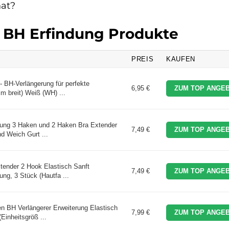
hat?
n BH Erfindung Produkte
PREIS
KAUFEN
- BH-Verlängerung für perfekte
6,95 €
ZUM TOP ANGEB
m breit) Weiß (WH) ...
rung 3 Haken und 2 Haken Bra Extender
7,49 €
ZUM TOP ANGEB
d Weich Gurt ...
tender 2 Hook Elastisch Sanft
7,49 €
ZUM TOP ANGEB
ng, 3 Stück (Hautfa ...
BH Verlängerer Erweiterung Elastisch
7,99 €
ZUM TOP ANGEB
Einheitsgröß ...