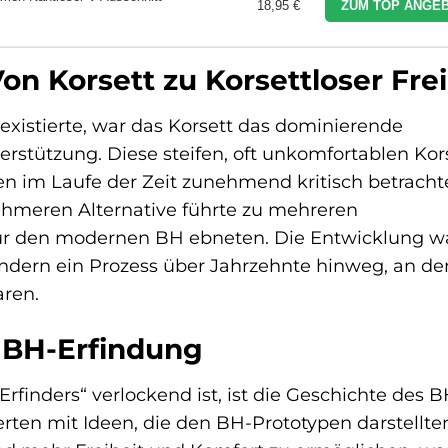
18,95 €
ZUM TOP ANGEB
n Korsett zu Korsettloser Frei
existierte, war das Korsett das dominierende
stützung. Diese steifen, oft unkomfortablen Kor
 im Laufe der Zeit zunehmend kritisch betrachte
ehmeren Alternative führte zu mehreren
für den modernen BH ebneten. Die Entwicklung w
ondern ein Prozess über Jahrzehnte hinweg, an d
aren.
r BH-Erfindung
rfinders“ verlockend ist, ist die Geschichte des 
ten mit Ideen, die den BH-Prototypen darstellten