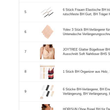
6 Stück Frauen Elastische BH trä
5
rutschfeste BH Gurt, BH Träger H
Yolev 3 Stück BH-Verlängerer fü
6
Unterwäsche Verlängerungsschnal
JOYTREE Glatter Bügelloser BH
7
Ausschnitt Soft Nahtloser BHS Se
1 Stück BH Organizer aus Holz,
8
6 Stücke BH-Verlängerer, BH Er
9
Verlängerung, BH Verlängerung, 
HORISUN Ohne Bügel BH für Dam