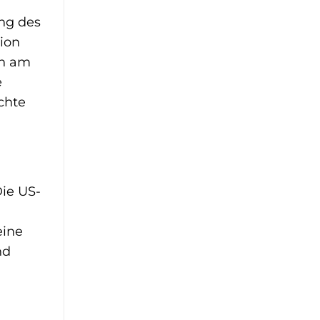
ng des
ion
en am
e
chte
Die US-
eine
nd