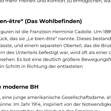
d mehr Freiheit und Komfort zu ermöglichen, wa
ien-être“ (Das Wohlbefinden)
guren ist die Französin Herminie Cadolle. Um 188
ück, das sie „Le bien-être“ nannte. Dieses bestan
fasste, und einem separaten Oberteil, das die Brü
rn des Unterteils befestigt war, wird oft als einer 
sehen. Es bot eine deutlich größere Bewegungsfr
n Schritt in Richtung der entlasteten
te moderne BH
 eine junge amerikanische Gesellschaftsdame, al
nne. Im Jahr 1914, inspiriert von der Notwendigke