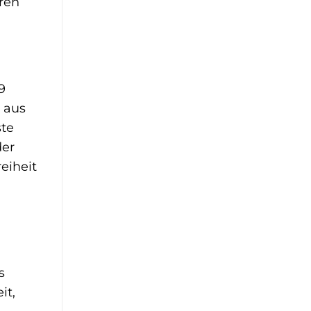
ren
9
d aus
ste
der
eiheit
s
it,