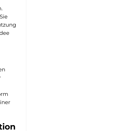
.
Sie
tützung
Idee
en
r
Form
iner
tion