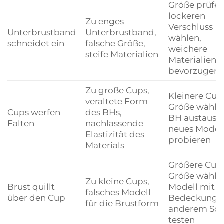
Größe prüfen
lockeren
Zu enges
Verschluss
Unterbrustband
Unterbrustband,
wählen,
schneidet ein
falsche Größe,
weichere
steife Materialien
Materialien
bevorzugen
Zu große Cups,
Kleinere Cup
veraltete Form
Größe wähle
Cups werfen
des BHs,
BH austausc
Falten
nachlassende
neues Model
Elastizität des
probieren
Materials
Größere Cup
Größe wähle
Zu kleine Cups,
Brust quillt
Modell mit 
falsches Modell
über den Cup
Bedeckung 
für die Brustform
anderem Sch
testen