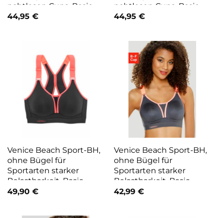
nahtlosen Cups, Basic
nahtlosen Cups, Basic
Dessous gelb
Dessous schwarz
44,95
€
44,95
€
Venice Beach Sport-BH,
Venice Beach Sport-BH,
ohne Bügel für
ohne Bügel für
Sportarten starker
Sportarten starker
Belastbarkeit, Basic
Belastbarkeit, Basic
Dessous orange
Dessous pink
49,90
€
42,99
€