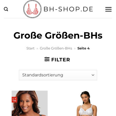
Zum
Inhalt
springen
Große Größen-BHs
Start
»
Große Größen-BHs
»
Seite 4
FILTER