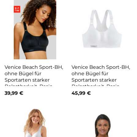
Venice Beach Sport-BH,
Venice Beach Sport-BH,
ohne Bügel für
ohne Bügel für
Sportarten starker
Sportarten starker
Belastbarkeit, Basic
Belastbarkeit, Basic
Dessous schwarz
Dessous weiß
39,99
€
45,99
€