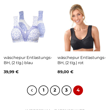
wäschepur Entlastungs-
wäschepur Entlastungs-
BH, (2 tlg.) blau
BH, (2 tlg.) rot
39,99
€
89,00
€
1
2
3
4