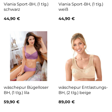
Viania Sport-BH, (1 tlg.)
Viania Sport-BH, (1 tlg.)
schwarz
weiß
44,90
€
44,90
€
wäschepur Bügelloser
wäschepur Entlastungs-
BH, (1 tlg.) lila
BH, (2 tlg.) beige
59,90
€
89,00
€