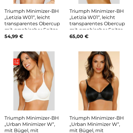
Triumph Minimizer-BH
Triumph Minimizer-BH
„Letizia W01“, leicht
„Letizia W01“, leicht
transparentes Obercup
transparentes Obercup
mit graphischer Spitze,
mit graphischer Spitze,
Basic Dessous schwarz
Basic Dessous weiß
54,99
€
65,00
€
Triumph Minimizer-BH
Triumph Minimizer-BH
„Urban Minimizer W“,
„Urban Minimizer W“,
mit Bügel, mit
mit Bügel, mit